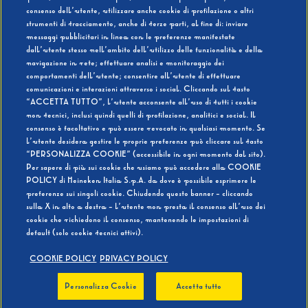
consenso dell’utente, utilizzare anche cookie di profilazione o altri
strumenti di tracciamento, anche di terze parti, al fine di: inviare
messaggi pubblicitari in linea con le preferenze manifestate
SI
NO
dall’utente stesso nell’ambito dell’utilizzo delle funzionalità e della
navigazione in rete; effettuare analisi e monitoraggio dei
comportamenti dell’utente; consentire all’utente di effettuare
comunicazioni e interazioni attraverso i social. Cliccando sul tasto
“ACCETTA TUTTO”, l’utente acconsente all’uso di tutti i cookie
non tecnici, inclusi quindi quelli di profilazione, analitici e social. Il
BEVI RESPONSABILMENTE
consenso è facoltativo e può essere revocato in qualsiasi momento. Se
l’utente desidera gestire le proprie preferenze può cliccare sul tasto
“PERSONALIZZA COOKIE” (accessibile in ogni momento dal sito).
Per sapere di più sui cookie che usiamo può accedere alla COOKIE
POLICY di Heineken Italia S.p.A. da dove è possibile esprimere le
preferenze sui singoli cookie. Chiudendo questo banner - cliccando
sulla X in alto a destra - l’utente non presta il consenso all’uso dei
cookie che richiedono il consenso, mantenendo le impostazioni di
default (solo cookie tecnici attivi).
COOKIE POLICY
PRIVACY POLICY
Personalizza Cookie
Accetta tutto