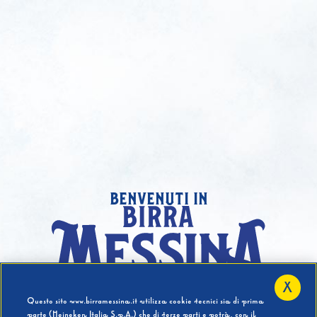
benvenuti in
X
Hai compiuto 18 Anni?
Questo sito www.birramessina.it utilizza cookie tecnici sia di prima
parte (Heineken Italia S.p.A.) che di terze parti e potrà, con il