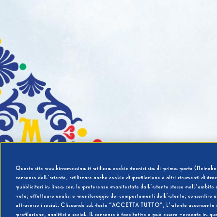
Questo sito www.birramessina.it utilizza cookie tecnici sia di prima parte (Heineken
consenso dell’utente, utilizzare anche cookie di profilazione o altri strumenti di tra
pubblicitari in linea con le preferenze manifestate dall’utente stesso nell’ambito d
rete; effettuare analisi e monitoraggio dei comportamenti dell’utente; consentire al
attraverso i social. Cliccando sul tasto “ACCETTA TUTTO”, l’utente acconsente all’u
profilazione, analitici e social. Il consenso è facoltativo e può essere revocato in q