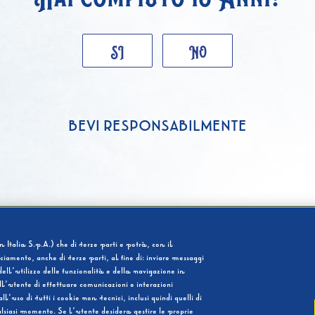
SI
NO
BEVI RESPONSABILMENTE
 Italia S.p.A.) che di terze parti e potrà, con il
cciamento, anche di terze parti, al fine di: inviare messaggi
ell’utilizzo delle funzionalità e della navigazione in
l’utente di effettuare comunicazioni e interazioni
so di tutti i cookie non tecnici, inclusi quindi quelli di
ualsiasi momento. Se l’utente desidera gestire le proprie