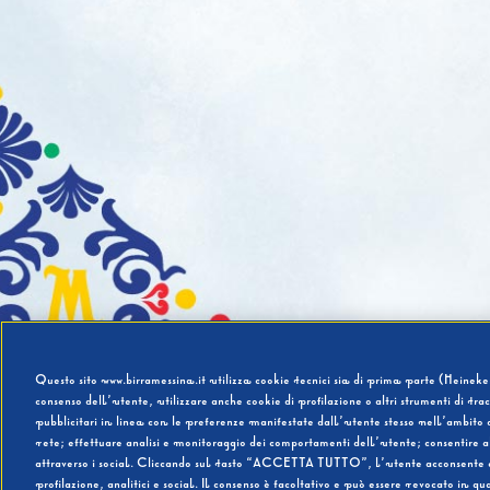
Questo sito www.birramessina.it utilizza cookie tecnici sia di prima parte (Heineken
consenso dell’utente, utilizzare anche cookie di profilazione o altri strumenti di tra
pubblicitari in linea con le preferenze manifestate dall’utente stesso nell’ambito d
rete; effettuare analisi e monitoraggio dei comportamenti dell’utente; consentire al
attraverso i social. Cliccando sul tasto “ACCETTA TUTTO”, l’utente acconsente all’u
profilazione, analitici e social. Il consenso è facoltativo e può essere revocato in q