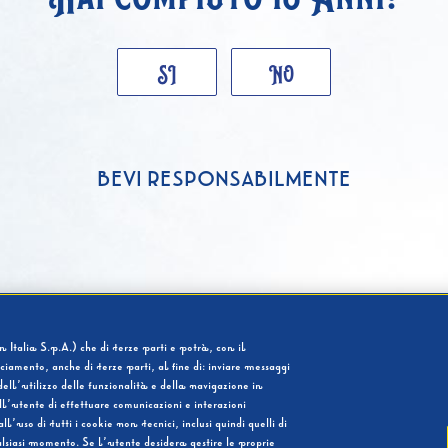
SI
NO
BEVI RESPONSABILMENTE
 Italia S.p.A.) che di terze parti e potrà, con il
cciamento, anche di terze parti, al fine di: inviare messaggi
ell’utilizzo delle funzionalità e della navigazione in
l’utente di effettuare comunicazioni e interazioni
so di tutti i cookie non tecnici, inclusi quindi quelli di
ualsiasi momento. Se l’utente desidera gestire le proprie