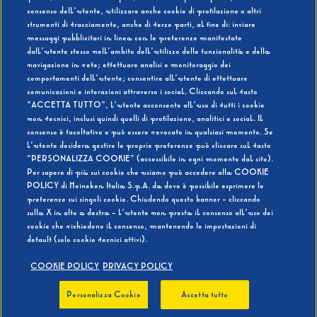
consenso dell’utente, utilizzare anche cookie di profilazione o altri
strumenti di tracciamento, anche di terze parti, al fine di: inviare
messaggi pubblicitari in linea con le preferenze manifestate
SI
NO
dall’utente stesso nell’ambito dell’utilizzo delle funzionalità e della
navigazione in rete; effettuare analisi e monitoraggio dei
comportamenti dell’utente; consentire all’utente di effettuare
comunicazioni e interazioni attraverso i social. Cliccando sul tasto
“ACCETTA TUTTO”, l’utente acconsente all’uso di tutti i cookie
non tecnici, inclusi quindi quelli di profilazione, analitici e social. Il
BEVI RESPONSABILMENTE
consenso è facoltativo e può essere revocato in qualsiasi momento. Se
l’utente desidera gestire le proprie preferenze può cliccare sul tasto
“PERSONALIZZA COOKIE” (accessibile in ogni momento dal sito).
Per sapere di più sui cookie che usiamo può accedere alla COOKIE
POLICY di Heineken Italia S.p.A. da dove è possibile esprimere le
preferenze sui singoli cookie. Chiudendo questo banner - cliccando
sulla X in alto a destra - l’utente non presta il consenso all’uso dei
cookie che richiedono il consenso, mantenendo le impostazioni di
default (solo cookie tecnici attivi).
COOKIE POLICY
PRIVACY POLICY
Personalizza Cookie
Accetta tutto