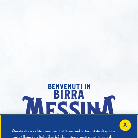
benvenuti in
X
Hai compiuto 18 Anni?
Questo sito www.birramessina.it utilizza cookie tecnici sia di prima
parte (Heineken Italia S.p.A.) che di terze parti e potrà, con il