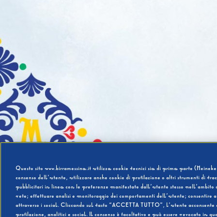
Questo sito www.birramessina.it utilizza cookie tecnici sia di prima parte (Heineken
consenso dell’utente, utilizzare anche cookie di profilazione o altri strumenti di tra
pubblicitari in linea con le preferenze manifestate dall’utente stesso nell’ambito d
rete; effettuare analisi e monitoraggio dei comportamenti dell’utente; consentire al
attraverso i social. Cliccando sul tasto “ACCETTA TUTTO”, l’utente acconsente all’u
profilazione, analitici e social. Il consenso è facoltativo e può essere revocato in q