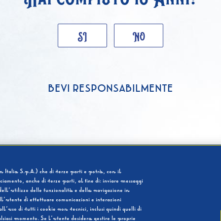
SI
NO
BEVI RESPONSABILMENTE
 Italia S.p.A.) che di terze parti e potrà, con il
cciamento, anche di terze parti, al fine di: inviare messaggi
ell’utilizzo delle funzionalità e della navigazione in
l’utente di effettuare comunicazioni e interazioni
so di tutti i cookie non tecnici, inclusi quindi quelli di
ualsiasi momento. Se l’utente desidera gestire le proprie