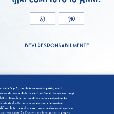
SI
NO
BEVI RESPONSABILMENTE
 Italia S.p.A.) che di terze parti e potrà, con il
cciamento, anche di terze parti, al fine di: inviare messaggi
ell’utilizzo delle funzionalità e della navigazione in
l’utente di effettuare comunicazioni e interazioni
so di tutti i cookie non tecnici, inclusi quindi quelli di
ualsiasi momento. Se l’utente desidera gestire le proprie