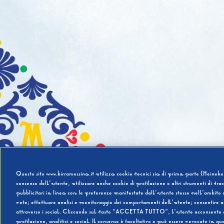
Questo sito www.birramessina.it utilizza cookie tecnici sia di prima parte (Heineken
consenso dell’utente, utilizzare anche cookie di profilazione o altri strumenti di tra
pubblicitari in linea con le preferenze manifestate dall’utente stesso nell’ambito d
rete; effettuare analisi e monitoraggio dei comportamenti dell’utente; consentire al
attraverso i social. Cliccando sul tasto “ACCETTA TUTTO”, l’utente acconsente all’u
profilazione, analitici e social. Il consenso è facoltativo e può essere revocato in q