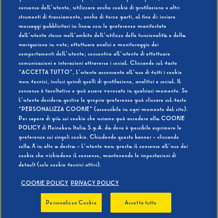
consenso dell’utente, utilizzare anche cookie di profilazione o altri
strumenti di tracciamento, anche di terze parti, al fine di: inviare
messaggi pubblicitari in linea con le preferenze manifestate
SI
NO
dall’utente stesso nell’ambito dell’utilizzo delle funzionalità e della
navigazione in rete; effettuare analisi e monitoraggio dei
comportamenti dell’utente; consentire all’utente di effettuare
comunicazioni e interazioni attraverso i social. Cliccando sul tasto
“ACCETTA TUTTO”, l’utente acconsente all’uso di tutti i cookie
non tecnici, inclusi quindi quelli di profilazione, analitici e social. Il
BEVI RESPONSABILMENTE
consenso è facoltativo e può essere revocato in qualsiasi momento. Se
l’utente desidera gestire le proprie preferenze può cliccare sul tasto
“PERSONALIZZA COOKIE” (accessibile in ogni momento dal sito).
Per sapere di più sui cookie che usiamo può accedere alla COOKIE
POLICY di Heineken Italia S.p.A. da dove è possibile esprimere le
preferenze sui singoli cookie. Chiudendo questo banner - cliccando
sulla X in alto a destra - l’utente non presta il consenso all’uso dei
cookie che richiedono il consenso, mantenendo le impostazioni di
default (solo cookie tecnici attivi).
COOKIE POLICY
PRIVACY POLICY
Personalizza Cookie
Accetta tutto