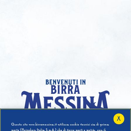
benvenuti in
X
Hai compiuto 18 Anni?
Questo sito www.birramessina.it utilizza cookie tecnici sia di prima
parte (Heineken Italia S.p.A.) che di terze parti e potrà, con il