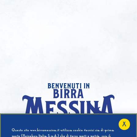
benvenuti in
X
Hai compiuto 18 Anni?
Questo sito www.birramessina.it utilizza cookie tecnici sia di prima
parte (Heineken Italia S.p.A.) che di terze parti e potrà, con il