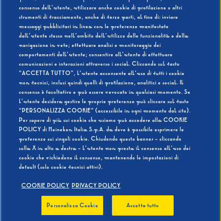
consenso dell’utente, utilizzare anche cookie di profilazione o altri
strumenti di tracciamento, anche di terze parti, al fine di: inviare
messaggi pubblicitari in linea con le preferenze manifestate
SI
NO
dall’utente stesso nell’ambito dell’utilizzo delle funzionalità e della
navigazione in rete; effettuare analisi e monitoraggio dei
comportamenti dell’utente; consentire all’utente di effettuare
comunicazioni e interazioni attraverso i social. Cliccando sul tasto
“ACCETTA TUTTO”, l’utente acconsente all’uso di tutti i cookie
non tecnici, inclusi quindi quelli di profilazione, analitici e social. Il
BEVI RESPONSABILMENTE
consenso è facoltativo e può essere revocato in qualsiasi momento. Se
l’utente desidera gestire le proprie preferenze può cliccare sul tasto
“PERSONALIZZA COOKIE” (accessibile in ogni momento dal sito).
Per sapere di più sui cookie che usiamo può accedere alla COOKIE
POLICY di Heineken Italia S.p.A. da dove è possibile esprimere le
preferenze sui singoli cookie. Chiudendo questo banner - cliccando
sulla X in alto a destra - l’utente non presta il consenso all’uso dei
cookie che richiedono il consenso, mantenendo le impostazioni di
default (solo cookie tecnici attivi).
COOKIE POLICY
PRIVACY POLICY
Personalizza Cookie
Accetta tutto