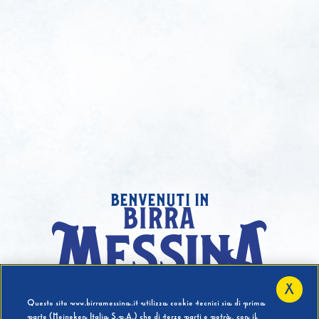
benvenuti in
X
Hai compiuto 18 Anni?
Questo sito www.birramessina.it utilizza cookie tecnici sia di prima
parte (Heineken Italia S.p.A.) che di terze parti e potrà, con il