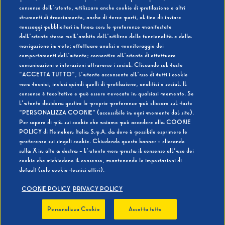
consenso dell’utente, utilizzare anche cookie di profilazione o altri
strumenti di tracciamento, anche di terze parti, al fine di: inviare
messaggi pubblicitari in linea con le preferenze manifestate
SI
NO
dall’utente stesso nell’ambito dell’utilizzo delle funzionalità e della
navigazione in rete; effettuare analisi e monitoraggio dei
comportamenti dell’utente; consentire all’utente di effettuare
comunicazioni e interazioni attraverso i social. Cliccando sul tasto
“ACCETTA TUTTO”, l’utente acconsente all’uso di tutti i cookie
non tecnici, inclusi quindi quelli di profilazione, analitici e social. Il
BEVI RESPONSABILMENTE
consenso è facoltativo e può essere revocato in qualsiasi momento. Se
l’utente desidera gestire le proprie preferenze può cliccare sul tasto
“PERSONALIZZA COOKIE” (accessibile in ogni momento dal sito).
Per sapere di più sui cookie che usiamo può accedere alla COOKIE
POLICY di Heineken Italia S.p.A. da dove è possibile esprimere le
preferenze sui singoli cookie. Chiudendo questo banner - cliccando
sulla X in alto a destra - l’utente non presta il consenso all’uso dei
cookie che richiedono il consenso, mantenendo le impostazioni di
default (solo cookie tecnici attivi).
COOKIE POLICY
PRIVACY POLICY
Personalizza Cookie
Accetta tutto