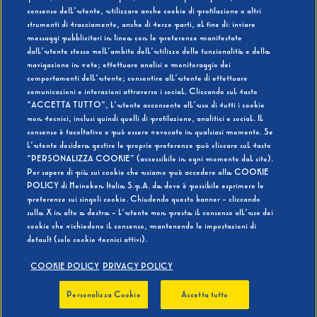
consenso dell’utente, utilizzare anche cookie di profilazione o altri
strumenti di tracciamento, anche di terze parti, al fine di: inviare
messaggi pubblicitari in linea con le preferenze manifestate
SI
NO
dall’utente stesso nell’ambito dell’utilizzo delle funzionalità e della
navigazione in rete; effettuare analisi e monitoraggio dei
comportamenti dell’utente; consentire all’utente di effettuare
comunicazioni e interazioni attraverso i social. Cliccando sul tasto
“ACCETTA TUTTO”, l’utente acconsente all’uso di tutti i cookie
non tecnici, inclusi quindi quelli di profilazione, analitici e social. Il
BEVI RESPONSABILMENTE
consenso è facoltativo e può essere revocato in qualsiasi momento. Se
l’utente desidera gestire le proprie preferenze può cliccare sul tasto
“PERSONALIZZA COOKIE” (accessibile in ogni momento dal sito).
Per sapere di più sui cookie che usiamo può accedere alla COOKIE
POLICY di Heineken Italia S.p.A. da dove è possibile esprimere le
preferenze sui singoli cookie. Chiudendo questo banner - cliccando
sulla X in alto a destra - l’utente non presta il consenso all’uso dei
cookie che richiedono il consenso, mantenendo le impostazioni di
default (solo cookie tecnici attivi).
COOKIE POLICY
PRIVACY POLICY
Personalizza Cookie
Accetta tutto