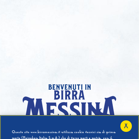
benvenuti in
X
Hai compiuto 18 Anni?
Questo sito www.birramessina.it utilizza cookie tecnici sia di prima
parte (Heineken Italia S.p.A.) che di terze parti e potrà, con il