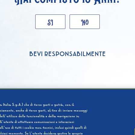
SI
NO
BEVI RESPONSABILMENTE
 Italia S.p.A.) che di terze parti e potrà, con il
cciamento, anche di terze parti, al fine di: inviare messaggi
ell’utilizzo delle funzionalità e della navigazione in
l’utente di effettuare comunicazioni e interazioni
so di tutti i cookie non tecnici, inclusi quindi quelli di
ualsiasi momento. Se l’utente desidera gestire le proprie