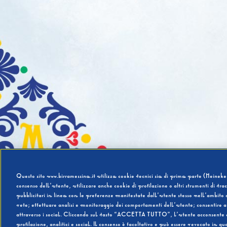
Questo sito www.birramessina.it utilizza cookie tecnici sia di prima parte (Heineken
consenso dell’utente, utilizzare anche cookie di profilazione o altri strumenti di tra
pubblicitari in linea con le preferenze manifestate dall’utente stesso nell’ambito d
rete; effettuare analisi e monitoraggio dei comportamenti dell’utente; consentire al
attraverso i social. Cliccando sul tasto “ACCETTA TUTTO”, l’utente acconsente all’u
profilazione, analitici e social. Il consenso è facoltativo e può essere revocato in q