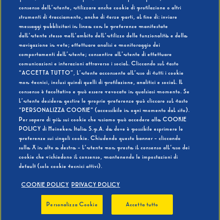
consenso dell’utente, utilizzare anche cookie di profilazione o altri
strumenti di tracciamento, anche di terze parti, al fine di: inviare
messaggi pubblicitari in linea con le preferenze manifestate
SI
NO
dall’utente stesso nell’ambito dell’utilizzo delle funzionalità e della
navigazione in rete; effettuare analisi e monitoraggio dei
comportamenti dell’utente; consentire all’utente di effettuare
comunicazioni e interazioni attraverso i social. Cliccando sul tasto
“ACCETTA TUTTO”, l’utente acconsente all’uso di tutti i cookie
non tecnici, inclusi quindi quelli di profilazione, analitici e social. Il
BEVI RESPONSABILMENTE
consenso è facoltativo e può essere revocato in qualsiasi momento. Se
l’utente desidera gestire le proprie preferenze può cliccare sul tasto
“PERSONALIZZA COOKIE” (accessibile in ogni momento dal sito).
Per sapere di più sui cookie che usiamo può accedere alla COOKIE
POLICY di Heineken Italia S.p.A. da dove è possibile esprimere le
preferenze sui singoli cookie. Chiudendo questo banner - cliccando
sulla X in alto a destra - l’utente non presta il consenso all’uso dei
cookie che richiedono il consenso, mantenendo le impostazioni di
default (solo cookie tecnici attivi).
COOKIE POLICY
PRIVACY POLICY
Personalizza Cookie
Accetta tutto