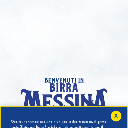
benvenuti in
X
Hai compiuto 18 Anni?
Questo sito www.birramessina.it utilizza cookie tecnici sia di prima
parte (Heineken Italia S.p.A.) che di terze parti e potrà, con il