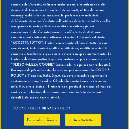
consenso dell’utente, utilizzare anche cookie di profilazione o altri
strumenti di tracciamento, anche di terze parti, al fine di: inviare
messaggi pubblicitari in linea con le preferenze manifestate
SI
NO
dall’utente stesso nell’ambito dell’utilizzo delle funzionalità e della
navigazione in rete; effettuare analisi e monitoraggio dei
comportamenti dell’utente; consentire all’utente di effettuare
comunicazioni e interazioni attraverso i social. Cliccando sul tasto
“ACCETTA TUTTO”, l’utente acconsente all’uso di tutti i cookie
non tecnici, inclusi quindi quelli di profilazione, analitici e social. Il
BEVI RESPONSABILMENTE
consenso è facoltativo e può essere revocato in qualsiasi momento. Se
l’utente desidera gestire le proprie preferenze può cliccare sul tasto
“PERSONALIZZA COOKIE” (accessibile in ogni momento dal sito).
Per sapere di più sui cookie che usiamo può accedere alla COOKIE
POLICY di Heineken Italia S.p.A. da dove è possibile esprimere le
preferenze sui singoli cookie. Chiudendo questo banner - cliccando
sulla X in alto a destra - l’utente non presta il consenso all’uso dei
cookie che richiedono il consenso, mantenendo le impostazioni di
default (solo cookie tecnici attivi).
COOKIE POLICY
PRIVACY POLICY
Personalizza Cookie
Accetta tutto