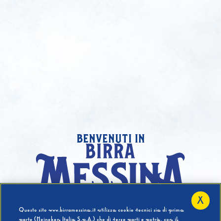
benvenuti in
X
Hai compiuto 18 Anni?
Questo sito www.birramessina.it utilizza cookie tecnici sia di prima
parte (Heineken Italia S.p.A.) che di terze parti e potrà, con il