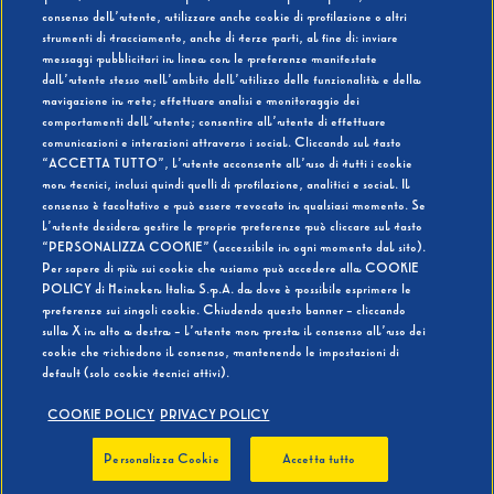
consenso dell’utente, utilizzare anche cookie di profilazione o altri
strumenti di tracciamento, anche di terze parti, al fine di: inviare
messaggi pubblicitari in linea con le preferenze manifestate
SI
NO
dall’utente stesso nell’ambito dell’utilizzo delle funzionalità e della
navigazione in rete; effettuare analisi e monitoraggio dei
comportamenti dell’utente; consentire all’utente di effettuare
comunicazioni e interazioni attraverso i social. Cliccando sul tasto
“ACCETTA TUTTO”, l’utente acconsente all’uso di tutti i cookie
non tecnici, inclusi quindi quelli di profilazione, analitici e social. Il
BEVI RESPONSABILMENTE
consenso è facoltativo e può essere revocato in qualsiasi momento. Se
l’utente desidera gestire le proprie preferenze può cliccare sul tasto
“PERSONALIZZA COOKIE” (accessibile in ogni momento dal sito).
Per sapere di più sui cookie che usiamo può accedere alla COOKIE
POLICY di Heineken Italia S.p.A. da dove è possibile esprimere le
preferenze sui singoli cookie. Chiudendo questo banner - cliccando
sulla X in alto a destra - l’utente non presta il consenso all’uso dei
cookie che richiedono il consenso, mantenendo le impostazioni di
default (solo cookie tecnici attivi).
COOKIE POLICY
PRIVACY POLICY
Personalizza Cookie
Accetta tutto