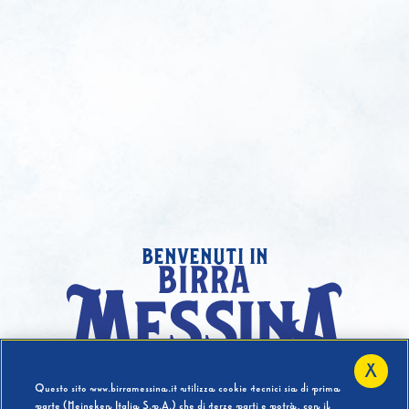
benvenuti in
X
Hai compiuto 18 Anni?
Questo sito www.birramessina.it utilizza cookie tecnici sia di prima
parte (Heineken Italia S.p.A.) che di terze parti e potrà, con il