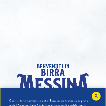
benvenuti in
X
Hai compiuto 18 Anni?
Questo sito www.birramessina.it utilizza cookie tecnici sia di prima
parte (Heineken Italia S.p.A.) che di terze parti e potrà, con il