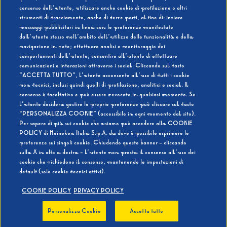
consenso dell’utente, utilizzare anche cookie di profilazione o altri
strumenti di tracciamento, anche di terze parti, al fine di: inviare
messaggi pubblicitari in linea con le preferenze manifestate
SI
NO
dall’utente stesso nell’ambito dell’utilizzo delle funzionalità e della
navigazione in rete; effettuare analisi e monitoraggio dei
comportamenti dell’utente; consentire all’utente di effettuare
comunicazioni e interazioni attraverso i social. Cliccando sul tasto
“ACCETTA TUTTO”, l’utente acconsente all’uso di tutti i cookie
non tecnici, inclusi quindi quelli di profilazione, analitici e social. Il
BEVI RESPONSABILMENTE
consenso è facoltativo e può essere revocato in qualsiasi momento. Se
l’utente desidera gestire le proprie preferenze può cliccare sul tasto
“PERSONALIZZA COOKIE” (accessibile in ogni momento dal sito).
Per sapere di più sui cookie che usiamo può accedere alla COOKIE
POLICY di Heineken Italia S.p.A. da dove è possibile esprimere le
preferenze sui singoli cookie. Chiudendo questo banner - cliccando
sulla X in alto a destra - l’utente non presta il consenso all’uso dei
cookie che richiedono il consenso, mantenendo le impostazioni di
default (solo cookie tecnici attivi).
COOKIE POLICY
PRIVACY POLICY
Personalizza Cookie
Accetta tutto