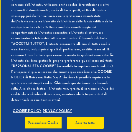
consenso dell’utente, utilizzare anche cookie di profilazione o altri
strumenti di tracciamento, anche di terze parti, al fine di: inviare
messaggi pubblicitari in linea con le preferenze manifestate
SI
NO
dall’utente stesso nell’ambito dell’utilizzo delle funzionalità e della
navigazione in rete; effettuare analisi e monitoraggio dei
comportamenti dell’utente; consentire all’utente di effettuare
comunicazioni e interazioni attraverso i social. Cliccando sul tasto
“ACCETTA TUTTO”, l’utente acconsente all’uso di tutti i cookie
non tecnici, inclusi quindi quelli di profilazione, analitici e social. Il
BEVI RESPONSABILMENTE
consenso è facoltativo e può essere revocato in qualsiasi momento. Se
l’utente desidera gestire le proprie preferenze può cliccare sul tasto
“PERSONALIZZA COOKIE” (accessibile in ogni momento dal sito).
Per sapere di più sui cookie che usiamo può accedere alla COOKIE
POLICY di Heineken Italia S.p.A. da dove è possibile esprimere le
preferenze sui singoli cookie. Chiudendo questo banner - cliccando
sulla X in alto a destra - l’utente non presta il consenso all’uso dei
cookie che richiedono il consenso, mantenendo le impostazioni di
default (solo cookie tecnici attivi).
COOKIE POLICY
PRIVACY POLICY
Personalizza Cookie
Accetta tutto