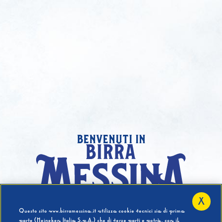
benvenuti in
X
Hai compiuto 18 Anni?
Questo sito www.birramessina.it utilizza cookie tecnici sia di prima
parte (Heineken Italia S.p.A.) che di terze parti e potrà, con il