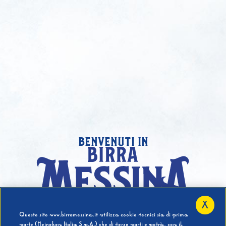
benvenuti in
X
Hai compiuto 18 Anni?
Questo sito www.birramessina.it utilizza cookie tecnici sia di prima
parte (Heineken Italia S.p.A.) che di terze parti e potrà, con il