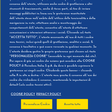
consenso dell’utente, utilizzare anche cookie di profilazione o altri
strumenti di tracciamento, anche di terze parti, al fine di: inviare
messaggi pubblicitari in linea con le preferenze manifestate
SI
NO
dall’utente stesso nell’ambito dell’utilizzo delle funzionalità e della
navigazione in rete; effettuare analisi e monitoraggio dei
comportamenti dell’utente; consentire all’utente di effettuare
comunicazioni e interazioni attraverso i social. Cliccando sul tasto
“ACCETTA TUTTO”, l’utente acconsente all’uso di tutti i cookie
non tecnici, inclusi quindi quelli di profilazione, analitici e social. Il
BEVI RESPONSABILMENTE
consenso è facoltativo e può essere revocato in qualsiasi momento. Se
l’utente desidera gestire le proprie preferenze può cliccare sul tasto
“PERSONALIZZA COOKIE” (accessibile in ogni momento dal sito).
Per sapere di più sui cookie che usiamo può accedere alla COOKIE
POLICY di Heineken Italia S.p.A. da dove è possibile esprimere le
preferenze sui singoli cookie. Chiudendo questo banner - cliccando
sulla X in alto a destra - l’utente non presta il consenso all’uso dei
cookie che richiedono il consenso, mantenendo le impostazioni di
default (solo cookie tecnici attivi).
COOKIE POLICY
PRIVACY POLICY
Personalizza Cookie
Accetta tutto