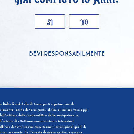
SI
NO
BEVI RESPONSABILMENTE
 Italia S.p.A.) che di terze parti e potrà, con il
cciamento, anche di terze parti, al fine di: inviare messaggi
ell’utilizzo delle funzionalità e della navigazione in
l’utente di effettuare comunicazioni e interazioni
so di tutti i cookie non tecnici, inclusi quindi quelli di
ualsiasi momento. Se l’utente desidera gestire le proprie