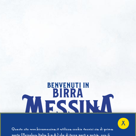
benvenuti in
X
Hai compiuto 18 Anni?
Questo sito www.birramessina.it utilizza cookie tecnici sia di prima
parte (Heineken Italia S.p.A.) che di terze parti e potrà, con il