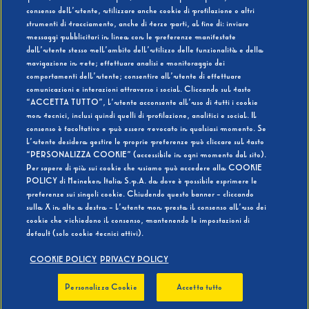
consenso dell’utente, utilizzare anche cookie di profilazione o altri
strumenti di tracciamento, anche di terze parti, al fine di: inviare
messaggi pubblicitari in linea con le preferenze manifestate
SI
NO
dall’utente stesso nell’ambito dell’utilizzo delle funzionalità e della
navigazione in rete; effettuare analisi e monitoraggio dei
comportamenti dell’utente; consentire all’utente di effettuare
comunicazioni e interazioni attraverso i social. Cliccando sul tasto
“ACCETTA TUTTO”, l’utente acconsente all’uso di tutti i cookie
non tecnici, inclusi quindi quelli di profilazione, analitici e social. Il
BEVI RESPONSABILMENTE
consenso è facoltativo e può essere revocato in qualsiasi momento. Se
l’utente desidera gestire le proprie preferenze può cliccare sul tasto
“PERSONALIZZA COOKIE” (accessibile in ogni momento dal sito).
Per sapere di più sui cookie che usiamo può accedere alla COOKIE
POLICY di Heineken Italia S.p.A. da dove è possibile esprimere le
preferenze sui singoli cookie. Chiudendo questo banner - cliccando
sulla X in alto a destra - l’utente non presta il consenso all’uso dei
cookie che richiedono il consenso, mantenendo le impostazioni di
default (solo cookie tecnici attivi).
COOKIE POLICY
PRIVACY POLICY
Personalizza Cookie
Accetta tutto