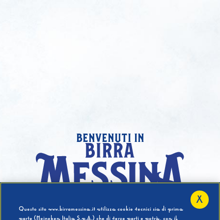
benvenuti in
X
Hai compiuto 18 Anni?
Questo sito www.birramessina.it utilizza cookie tecnici sia di prima
parte (Heineken Italia S.p.A.) che di terze parti e potrà, con il