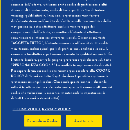
consenso dell’utente, utilizzare anche cookie di profilazione o altri
strumenti di tracciamento, anche di terze parti, al fine di: inviare
messaggi pubblicitari in linea con le preferenze manifestate
SI
NO
dall’utente stesso nell’ambito dell’utilizzo delle funzionalità e della
navigazione in rete; effettuare analisi e monitoraggio dei
comportamenti dell’utente; consentire all’utente di effettuare
comunicazioni e interazioni attraverso i social. Cliccando sul tasto
“ACCETTA TUTTO”, l’utente acconsente all’uso di tutti i cookie
non tecnici, inclusi quindi quelli di profilazione, analitici e social. Il
BEVI RESPONSABILMENTE
consenso è facoltativo e può essere revocato in qualsiasi momento. Se
l’utente desidera gestire le proprie preferenze può cliccare sul tasto
“PERSONALIZZA COOKIE” (accessibile in ogni momento dal sito).
Per sapere di più sui cookie che usiamo può accedere alla COOKIE
POLICY di Heineken Italia S.p.A. da dove è possibile esprimere le
preferenze sui singoli cookie. Chiudendo questo banner - cliccando
sulla X in alto a destra - l’utente non presta il consenso all’uso dei
cookie che richiedono il consenso, mantenendo le impostazioni di
default (solo cookie tecnici attivi).
COOKIE POLICY
PRIVACY POLICY
Personalizza Cookie
Accetta tutto