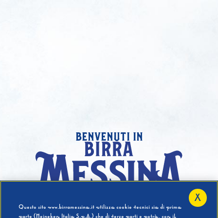
benvenuti in
X
Hai compiuto 18 Anni?
Questo sito www.birramessina.it utilizza cookie tecnici sia di prima
parte (Heineken Italia S.p.A.) che di terze parti e potrà, con il