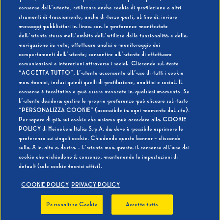
consenso dell’utente, utilizzare anche cookie di profilazione o altri
strumenti di tracciamento, anche di terze parti, al fine di: inviare
messaggi pubblicitari in linea con le preferenze manifestate
SI
NO
dall’utente stesso nell’ambito dell’utilizzo delle funzionalità e della
navigazione in rete; effettuare analisi e monitoraggio dei
comportamenti dell’utente; consentire all’utente di effettuare
comunicazioni e interazioni attraverso i social. Cliccando sul tasto
“ACCETTA TUTTO”, l’utente acconsente all’uso di tutti i cookie
non tecnici, inclusi quindi quelli di profilazione, analitici e social. Il
BEVI RESPONSABILMENTE
consenso è facoltativo e può essere revocato in qualsiasi momento. Se
l’utente desidera gestire le proprie preferenze può cliccare sul tasto
“PERSONALIZZA COOKIE” (accessibile in ogni momento dal sito).
Per sapere di più sui cookie che usiamo può accedere alla COOKIE
POLICY di Heineken Italia S.p.A. da dove è possibile esprimere le
preferenze sui singoli cookie. Chiudendo questo banner - cliccando
sulla X in alto a destra - l’utente non presta il consenso all’uso dei
cookie che richiedono il consenso, mantenendo le impostazioni di
default (solo cookie tecnici attivi).
COOKIE POLICY
PRIVACY POLICY
Personalizza Cookie
Accetta tutto