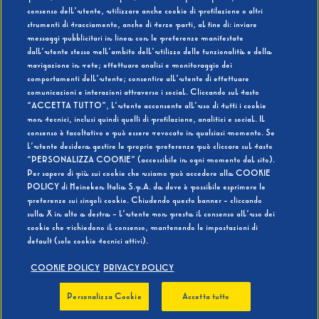
consenso dell’utente, utilizzare anche cookie di profilazione o altri
strumenti di tracciamento, anche di terze parti, al fine di: inviare
messaggi pubblicitari in linea con le preferenze manifestate
SI
NO
dall’utente stesso nell’ambito dell’utilizzo delle funzionalità e della
navigazione in rete; effettuare analisi e monitoraggio dei
comportamenti dell’utente; consentire all’utente di effettuare
comunicazioni e interazioni attraverso i social. Cliccando sul tasto
“ACCETTA TUTTO”, l’utente acconsente all’uso di tutti i cookie
non tecnici, inclusi quindi quelli di profilazione, analitici e social. Il
BEVI RESPONSABILMENTE
consenso è facoltativo e può essere revocato in qualsiasi momento. Se
l’utente desidera gestire le proprie preferenze può cliccare sul tasto
“PERSONALIZZA COOKIE” (accessibile in ogni momento dal sito).
Per sapere di più sui cookie che usiamo può accedere alla COOKIE
POLICY di Heineken Italia S.p.A. da dove è possibile esprimere le
preferenze sui singoli cookie. Chiudendo questo banner - cliccando
sulla X in alto a destra - l’utente non presta il consenso all’uso dei
cookie che richiedono il consenso, mantenendo le impostazioni di
default (solo cookie tecnici attivi).
COOKIE POLICY
PRIVACY POLICY
Personalizza Cookie
Accetta tutto