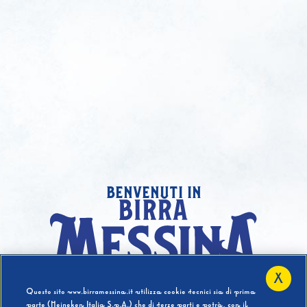
benvenuti in
X
Hai compiuto 18 Anni?
Questo sito www.birramessina.it utilizza cookie tecnici sia di prima
parte (Heineken Italia S.p.A.) che di terze parti e potrà, con il