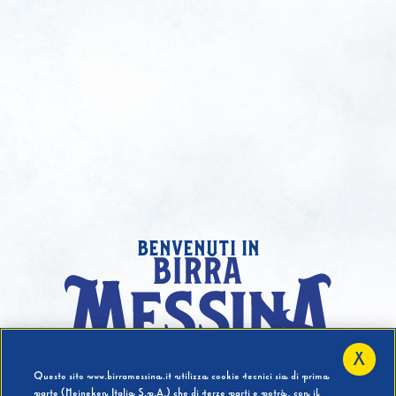
benvenuti in
X
Hai compiuto 18 Anni?
Questo sito www.birramessina.it utilizza cookie tecnici sia di prima
parte (Heineken Italia S.p.A.) che di terze parti e potrà, con il