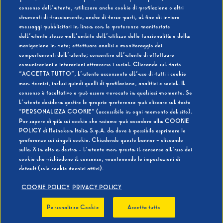
consenso dell’utente, utilizzare anche cookie di profilazione o altri
strumenti di tracciamento, anche di terze parti, al fine di: inviare
messaggi pubblicitari in linea con le preferenze manifestate
SI
NO
dall’utente stesso nell’ambito dell’utilizzo delle funzionalità e della
navigazione in rete; effettuare analisi e monitoraggio dei
comportamenti dell’utente; consentire all’utente di effettuare
comunicazioni e interazioni attraverso i social. Cliccando sul tasto
“ACCETTA TUTTO”, l’utente acconsente all’uso di tutti i cookie
non tecnici, inclusi quindi quelli di profilazione, analitici e social. Il
BEVI RESPONSABILMENTE
consenso è facoltativo e può essere revocato in qualsiasi momento. Se
l’utente desidera gestire le proprie preferenze può cliccare sul tasto
“PERSONALIZZA COOKIE” (accessibile in ogni momento dal sito).
Per sapere di più sui cookie che usiamo può accedere alla COOKIE
POLICY di Heineken Italia S.p.A. da dove è possibile esprimere le
preferenze sui singoli cookie. Chiudendo questo banner - cliccando
sulla X in alto a destra - l’utente non presta il consenso all’uso dei
cookie che richiedono il consenso, mantenendo le impostazioni di
default (solo cookie tecnici attivi).
COOKIE POLICY
PRIVACY POLICY
Personalizza Cookie
Accetta tutto