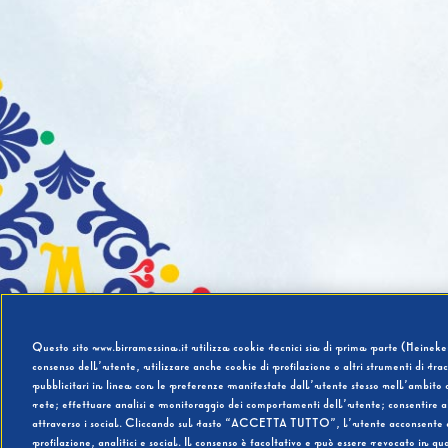
Questo sito www.birramessina.it utilizza cookie tecnici sia di prima parte (Heineken
consenso dell’utente, utilizzare anche cookie di profilazione o altri strumenti di tra
pubblicitari in linea con le preferenze manifestate dall’utente stesso nell’ambito d
rete; effettuare analisi e monitoraggio dei comportamenti dell’utente; consentire al
attraverso i social. Cliccando sul tasto “ACCETTA TUTTO”, l’utente acconsente all’u
profilazione, analitici e social. Il consenso è facoltativo e può essere revocato in q