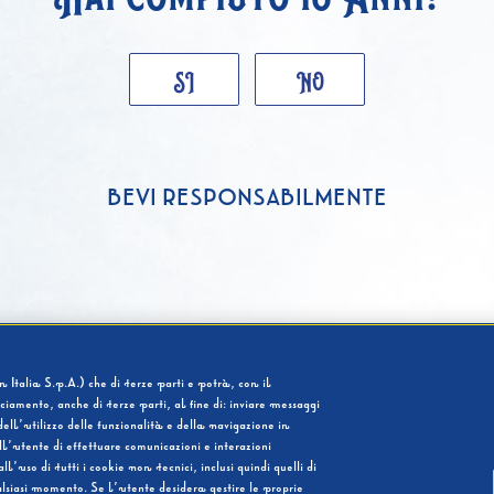
SI
NO
BEVI RESPONSABILMENTE
 Italia S.p.A.) che di terze parti e potrà, con il
cciamento, anche di terze parti, al fine di: inviare messaggi
ell’utilizzo delle funzionalità e della navigazione in
l’utente di effettuare comunicazioni e interazioni
so di tutti i cookie non tecnici, inclusi quindi quelli di
ualsiasi momento. Se l’utente desidera gestire le proprie