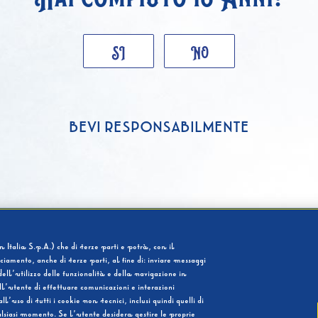
SI
NO
BEVI RESPONSABILMENTE
 Italia S.p.A.) che di terze parti e potrà, con il
cciamento, anche di terze parti, al fine di: inviare messaggi
ell’utilizzo delle funzionalità e della navigazione in
l’utente di effettuare comunicazioni e interazioni
so di tutti i cookie non tecnici, inclusi quindi quelli di
ualsiasi momento. Se l’utente desidera gestire le proprie