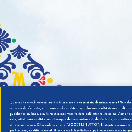
Questo sito www.birramessina.it utilizza cookie tecnici sia di prima parte (Heineken
consenso dell’utente, utilizzare anche cookie di profilazione o altri strumenti di tra
pubblicitari in linea con le preferenze manifestate dall’utente stesso nell’ambito d
rete; effettuare analisi e monitoraggio dei comportamenti dell’utente; consentire al
attraverso i social. Cliccando sul tasto “ACCETTA TUTTO”, l’utente acconsente all’u
profilazione, analitici e social. Il consenso è facoltativo e può essere revocato in q