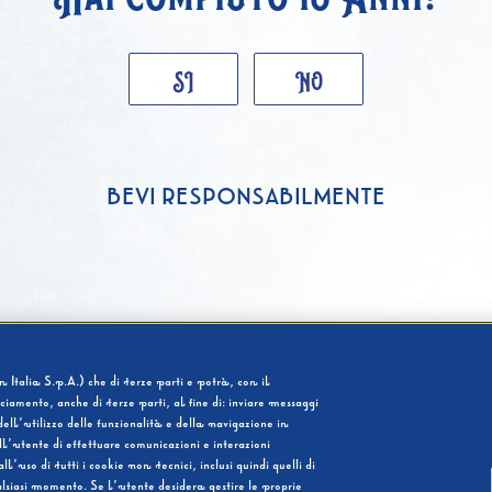
SI
NO
BEVI RESPONSABILMENTE
 Italia S.p.A.) che di terze parti e potrà, con il
cciamento, anche di terze parti, al fine di: inviare messaggi
ell’utilizzo delle funzionalità e della navigazione in
l’utente di effettuare comunicazioni e interazioni
so di tutti i cookie non tecnici, inclusi quindi quelli di
ualsiasi momento. Se l’utente desidera gestire le proprie