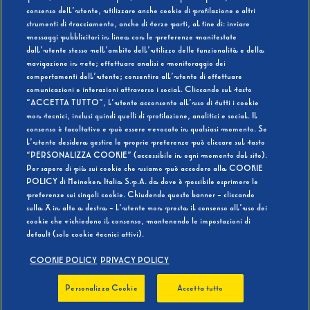
consenso dell’utente, utilizzare anche cookie di profilazione o altri
strumenti di tracciamento, anche di terze parti, al fine di: inviare
messaggi pubblicitari in linea con le preferenze manifestate
SI
NO
dall’utente stesso nell’ambito dell’utilizzo delle funzionalità e della
navigazione in rete; effettuare analisi e monitoraggio dei
comportamenti dell’utente; consentire all’utente di effettuare
comunicazioni e interazioni attraverso i social. Cliccando sul tasto
“ACCETTA TUTTO”, l’utente acconsente all’uso di tutti i cookie
non tecnici, inclusi quindi quelli di profilazione, analitici e social. Il
BEVI RESPONSABILMENTE
consenso è facoltativo e può essere revocato in qualsiasi momento. Se
l’utente desidera gestire le proprie preferenze può cliccare sul tasto
“PERSONALIZZA COOKIE” (accessibile in ogni momento dal sito).
Per sapere di più sui cookie che usiamo può accedere alla COOKIE
POLICY di Heineken Italia S.p.A. da dove è possibile esprimere le
preferenze sui singoli cookie. Chiudendo questo banner - cliccando
sulla X in alto a destra - l’utente non presta il consenso all’uso dei
cookie che richiedono il consenso, mantenendo le impostazioni di
default (solo cookie tecnici attivi).
COOKIE POLICY
PRIVACY POLICY
Personalizza Cookie
Accetta tutto