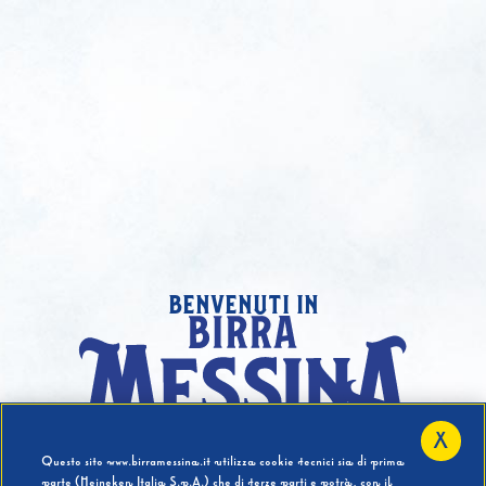
benvenuti in
X
Hai compiuto 18 Anni?
Questo sito www.birramessina.it utilizza cookie tecnici sia di prima
parte (Heineken Italia S.p.A.) che di terze parti e potrà, con il