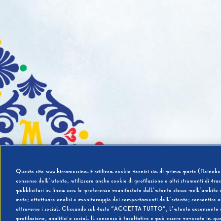
Questo sito www.birramessina.it utilizza cookie tecnici sia di prima parte (Heineken
consenso dell’utente, utilizzare anche cookie di profilazione o altri strumenti di tra
pubblicitari in linea con le preferenze manifestate dall’utente stesso nell’ambito d
rete; effettuare analisi e monitoraggio dei comportamenti dell’utente; consentire al
attraverso i social. Cliccando sul tasto “ACCETTA TUTTO”, l’utente acconsente all’u
profilazione, analitici e social. Il consenso è facoltativo e può essere revocato in q