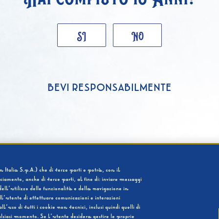
SI
NO
BEVI RESPONSABILMENTE
 Italia S.p.A.) che di terze parti e potrà, con il
cciamento, anche di terze parti, al fine di: inviare messaggi
ell’utilizzo delle funzionalità e della navigazione in
l’utente di effettuare comunicazioni e interazioni
so di tutti i cookie non tecnici, inclusi quindi quelli di
ualsiasi momento. Se l’utente desidera gestire le proprie