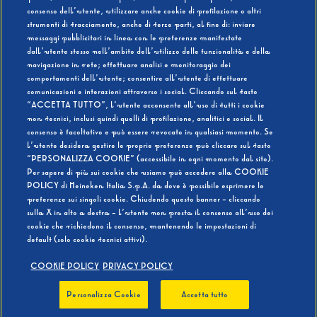
consenso dell’utente, utilizzare anche cookie di profilazione o altri
strumenti di tracciamento, anche di terze parti, al fine di: inviare
messaggi pubblicitari in linea con le preferenze manifestate
SI
NO
dall’utente stesso nell’ambito dell’utilizzo delle funzionalità e della
navigazione in rete; effettuare analisi e monitoraggio dei
comportamenti dell’utente; consentire all’utente di effettuare
comunicazioni e interazioni attraverso i social. Cliccando sul tasto
“ACCETTA TUTTO”, l’utente acconsente all’uso di tutti i cookie
non tecnici, inclusi quindi quelli di profilazione, analitici e social. Il
BEVI RESPONSABILMENTE
consenso è facoltativo e può essere revocato in qualsiasi momento. Se
l’utente desidera gestire le proprie preferenze può cliccare sul tasto
“PERSONALIZZA COOKIE” (accessibile in ogni momento dal sito).
Per sapere di più sui cookie che usiamo può accedere alla COOKIE
POLICY di Heineken Italia S.p.A. da dove è possibile esprimere le
preferenze sui singoli cookie. Chiudendo questo banner - cliccando
sulla X in alto a destra - l’utente non presta il consenso all’uso dei
cookie che richiedono il consenso, mantenendo le impostazioni di
default (solo cookie tecnici attivi).
COOKIE POLICY
PRIVACY POLICY
Personalizza Cookie
Accetta tutto