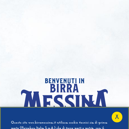
benvenuti in
X
Hai compiuto 18 Anni?
Questo sito www.birramessina.it utilizza cookie tecnici sia di prima
parte (Heineken Italia S.p.A.) che di terze parti e potrà, con il