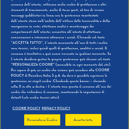
consenso dell’utente, utilizzare anche cookie di profilazione o altri
strumenti di tracciamento, anche di terze parti, al fine di: inviare
messaggi pubblicitari in linea con le preferenze manifestate
SI
NO
dall’utente stesso nell’ambito dell’utilizzo delle funzionalità e della
navigazione in rete; effettuare analisi e monitoraggio dei
comportamenti dell’utente; consentire all’utente di effettuare
comunicazioni e interazioni attraverso i social. Cliccando sul tasto
“ACCETTA TUTTO”, l’utente acconsente all’uso di tutti i cookie
non tecnici, inclusi quindi quelli di profilazione, analitici e social. Il
BEVI RESPONSABILMENTE
consenso è facoltativo e può essere revocato in qualsiasi momento. Se
l’utente desidera gestire le proprie preferenze può cliccare sul tasto
“PERSONALIZZA COOKIE” (accessibile in ogni momento dal sito).
Per sapere di più sui cookie che usiamo può accedere alla COOKIE
POLICY di Heineken Italia S.p.A. da dove è possibile esprimere le
preferenze sui singoli cookie. Chiudendo questo banner - cliccando
sulla X in alto a destra - l’utente non presta il consenso all’uso dei
cookie che richiedono il consenso, mantenendo le impostazioni di
default (solo cookie tecnici attivi).
COOKIE POLICY
PRIVACY POLICY
Personalizza Cookie
Accetta tutto