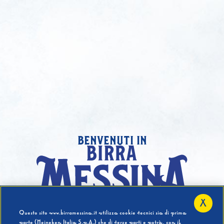
benvenuti in
X
Hai compiuto 18 Anni?
Questo sito www.birramessina.it utilizza cookie tecnici sia di prima
parte (Heineken Italia S.p.A.) che di terze parti e potrà, con il