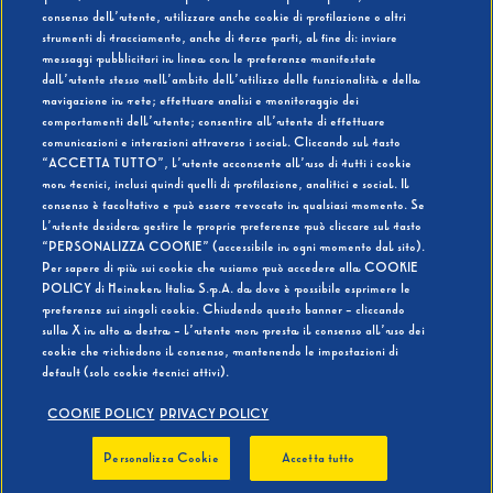
consenso dell’utente, utilizzare anche cookie di profilazione o altri
strumenti di tracciamento, anche di terze parti, al fine di: inviare
messaggi pubblicitari in linea con le preferenze manifestate
SI
NO
dall’utente stesso nell’ambito dell’utilizzo delle funzionalità e della
navigazione in rete; effettuare analisi e monitoraggio dei
comportamenti dell’utente; consentire all’utente di effettuare
comunicazioni e interazioni attraverso i social. Cliccando sul tasto
“ACCETTA TUTTO”, l’utente acconsente all’uso di tutti i cookie
non tecnici, inclusi quindi quelli di profilazione, analitici e social. Il
BEVI RESPONSABILMENTE
consenso è facoltativo e può essere revocato in qualsiasi momento. Se
l’utente desidera gestire le proprie preferenze può cliccare sul tasto
“PERSONALIZZA COOKIE” (accessibile in ogni momento dal sito).
Per sapere di più sui cookie che usiamo può accedere alla COOKIE
POLICY di Heineken Italia S.p.A. da dove è possibile esprimere le
preferenze sui singoli cookie. Chiudendo questo banner - cliccando
sulla X in alto a destra - l’utente non presta il consenso all’uso dei
cookie che richiedono il consenso, mantenendo le impostazioni di
default (solo cookie tecnici attivi).
COOKIE POLICY
PRIVACY POLICY
Personalizza Cookie
Accetta tutto