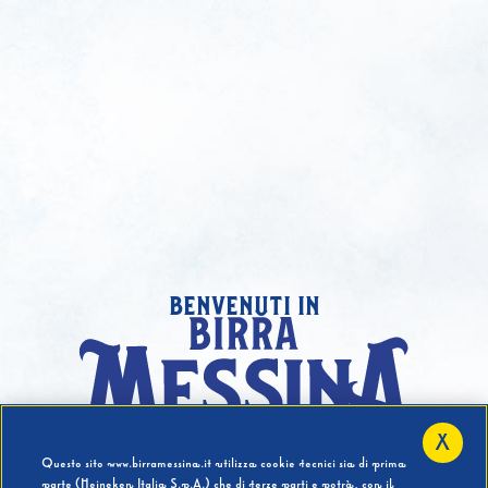
benvenuti in
X
Hai compiuto 18 Anni?
Questo sito www.birramessina.it utilizza cookie tecnici sia di prima
parte (Heineken Italia S.p.A.) che di terze parti e potrà, con il