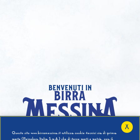
benvenuti in
X
Hai compiuto 18 Anni?
Questo sito www.birramessina.it utilizza cookie tecnici sia di prima
parte (Heineken Italia S.p.A.) che di terze parti e potrà, con il