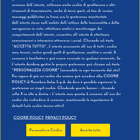
consenso dell’utente, utilizzare anche cookie di profilazione o altri
strumenti di tracciamento, anche di terze parti, al fine di: inviare
messaggi pubblicitari in linea con le preferenze manifestate
SI
NO
dall’utente stesso nell’ambito dell’utilizzo delle funzionalità e della
navigazione in rete; effettuare analisi e monitoraggio dei
comportamenti dell’utente; consentire all’utente di effettuare
comunicazioni e interazioni attraverso i social. Cliccando sul tasto
“ACCETTA TUTTO”, l’utente acconsente all’uso di tutti i cookie
non tecnici, inclusi quindi quelli di profilazione, analitici e social. Il
BEVI RESPONSABILMENTE
consenso è facoltativo e può essere revocato in qualsiasi momento. Se
l’utente desidera gestire le proprie preferenze può cliccare sul tasto
“PERSONALIZZA COOKIE” (accessibile in ogni momento dal sito).
Per sapere di più sui cookie che usiamo può accedere alla COOKIE
POLICY di Heineken Italia S.p.A. da dove è possibile esprimere le
preferenze sui singoli cookie. Chiudendo questo banner - cliccando
sulla X in alto a destra - l’utente non presta il consenso all’uso dei
cookie che richiedono il consenso, mantenendo le impostazioni di
default (solo cookie tecnici attivi).
COOKIE POLICY
PRIVACY POLICY
Personalizza Cookie
Accetta tutto