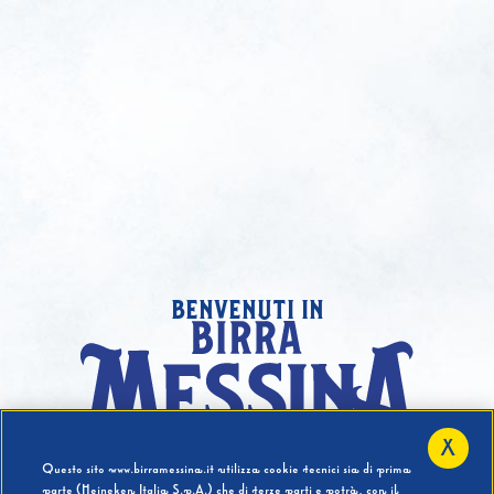
benvenuti in
X
Hai compiuto 18 Anni?
Questo sito www.birramessina.it utilizza cookie tecnici sia di prima
parte (Heineken Italia S.p.A.) che di terze parti e potrà, con il