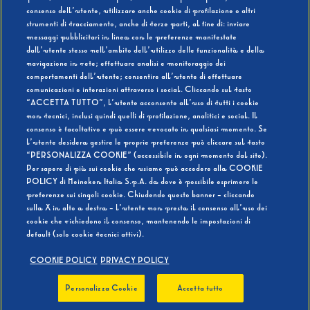
consenso dell’utente, utilizzare anche cookie di profilazione o altri
strumenti di tracciamento, anche di terze parti, al fine di: inviare
messaggi pubblicitari in linea con le preferenze manifestate
SI
NO
dall’utente stesso nell’ambito dell’utilizzo delle funzionalità e della
navigazione in rete; effettuare analisi e monitoraggio dei
comportamenti dell’utente; consentire all’utente di effettuare
comunicazioni e interazioni attraverso i social. Cliccando sul tasto
“ACCETTA TUTTO”, l’utente acconsente all’uso di tutti i cookie
non tecnici, inclusi quindi quelli di profilazione, analitici e social. Il
BEVI RESPONSABILMENTE
consenso è facoltativo e può essere revocato in qualsiasi momento. Se
l’utente desidera gestire le proprie preferenze può cliccare sul tasto
“PERSONALIZZA COOKIE” (accessibile in ogni momento dal sito).
Per sapere di più sui cookie che usiamo può accedere alla COOKIE
POLICY di Heineken Italia S.p.A. da dove è possibile esprimere le
preferenze sui singoli cookie. Chiudendo questo banner - cliccando
sulla X in alto a destra - l’utente non presta il consenso all’uso dei
cookie che richiedono il consenso, mantenendo le impostazioni di
default (solo cookie tecnici attivi).
COOKIE POLICY
PRIVACY POLICY
Personalizza Cookie
Accetta tutto