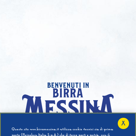
benvenuti in
X
Hai compiuto 18 Anni?
Questo sito www.birramessina.it utilizza cookie tecnici sia di prima
parte (Heineken Italia S.p.A.) che di terze parti e potrà, con il