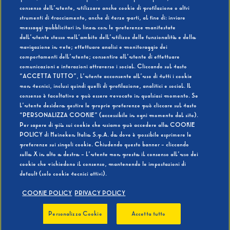
consenso dell’utente, utilizzare anche cookie di profilazione o altri
strumenti di tracciamento, anche di terze parti, al fine di: inviare
messaggi pubblicitari in linea con le preferenze manifestate
SI
NO
dall’utente stesso nell’ambito dell’utilizzo delle funzionalità e della
navigazione in rete; effettuare analisi e monitoraggio dei
comportamenti dell’utente; consentire all’utente di effettuare
comunicazioni e interazioni attraverso i social. Cliccando sul tasto
“ACCETTA TUTTO”, l’utente acconsente all’uso di tutti i cookie
non tecnici, inclusi quindi quelli di profilazione, analitici e social. Il
BEVI RESPONSABILMENTE
consenso è facoltativo e può essere revocato in qualsiasi momento. Se
l’utente desidera gestire le proprie preferenze può cliccare sul tasto
“PERSONALIZZA COOKIE” (accessibile in ogni momento dal sito).
Per sapere di più sui cookie che usiamo può accedere alla COOKIE
POLICY di Heineken Italia S.p.A. da dove è possibile esprimere le
preferenze sui singoli cookie. Chiudendo questo banner - cliccando
sulla X in alto a destra - l’utente non presta il consenso all’uso dei
cookie che richiedono il consenso, mantenendo le impostazioni di
default (solo cookie tecnici attivi).
COOKIE POLICY
PRIVACY POLICY
Personalizza Cookie
Accetta tutto