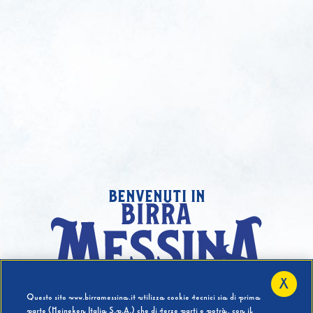
benvenuti in
X
Hai compiuto 18 Anni?
Questo sito www.birramessina.it utilizza cookie tecnici sia di prima
parte (Heineken Italia S.p.A.) che di terze parti e potrà, con il