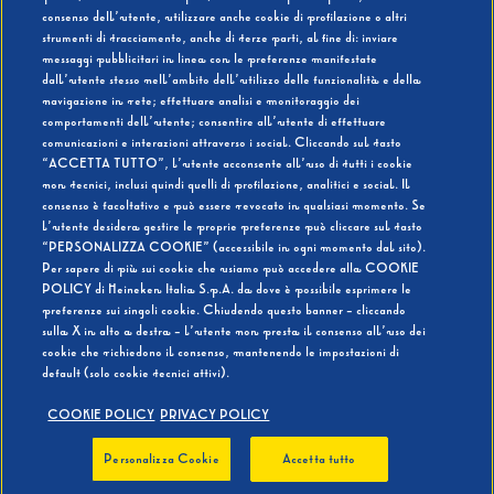
consenso dell’utente, utilizzare anche cookie di profilazione o altri
strumenti di tracciamento, anche di terze parti, al fine di: inviare
messaggi pubblicitari in linea con le preferenze manifestate
SI
NO
dall’utente stesso nell’ambito dell’utilizzo delle funzionalità e della
navigazione in rete; effettuare analisi e monitoraggio dei
comportamenti dell’utente; consentire all’utente di effettuare
comunicazioni e interazioni attraverso i social. Cliccando sul tasto
“ACCETTA TUTTO”, l’utente acconsente all’uso di tutti i cookie
non tecnici, inclusi quindi quelli di profilazione, analitici e social. Il
BEVI RESPONSABILMENTE
consenso è facoltativo e può essere revocato in qualsiasi momento. Se
l’utente desidera gestire le proprie preferenze può cliccare sul tasto
“PERSONALIZZA COOKIE” (accessibile in ogni momento dal sito).
Per sapere di più sui cookie che usiamo può accedere alla COOKIE
POLICY di Heineken Italia S.p.A. da dove è possibile esprimere le
preferenze sui singoli cookie. Chiudendo questo banner - cliccando
sulla X in alto a destra - l’utente non presta il consenso all’uso dei
cookie che richiedono il consenso, mantenendo le impostazioni di
default (solo cookie tecnici attivi).
COOKIE POLICY
PRIVACY POLICY
Personalizza Cookie
Accetta tutto