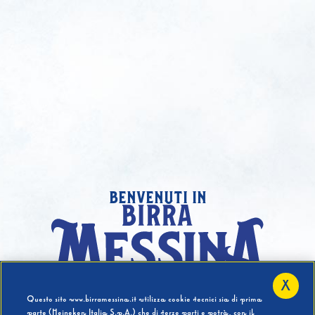
benvenuti in
X
Hai compiuto 18 Anni?
Questo sito www.birramessina.it utilizza cookie tecnici sia di prima
parte (Heineken Italia S.p.A.) che di terze parti e potrà, con il