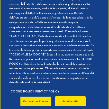
consenso dell’utente, utilizzare anche cookie di profilazione o altri
strumenti di tracciamento, anche di terze parti, al fine di: inviare
messaggi pubblicitari in linea con le preferenze manifestate
SI
NO
dall’utente stesso nell’ambito dell’utilizzo delle funzionalità e della
navigazione in rete; effettuare analisi e monitoraggio dei
comportamenti dell’utente; consentire all’utente di effettuare
comunicazioni e interazioni attraverso i social. Cliccando sul tasto
“ACCETTA TUTTO”, l’utente acconsente all’uso di tutti i cookie
non tecnici, inclusi quindi quelli di profilazione, analitici e social. Il
BEVI RESPONSABILMENTE
consenso è facoltativo e può essere revocato in qualsiasi momento. Se
l’utente desidera gestire le proprie preferenze può cliccare sul tasto
“PERSONALIZZA COOKIE” (accessibile in ogni momento dal sito).
Per sapere di più sui cookie che usiamo può accedere alla COOKIE
POLICY di Heineken Italia S.p.A. da dove è possibile esprimere le
preferenze sui singoli cookie. Chiudendo questo banner - cliccando
sulla X in alto a destra - l’utente non presta il consenso all’uso dei
cookie che richiedono il consenso, mantenendo le impostazioni di
default (solo cookie tecnici attivi).
COOKIE POLICY
PRIVACY POLICY
Personalizza Cookie
Accetta tutto