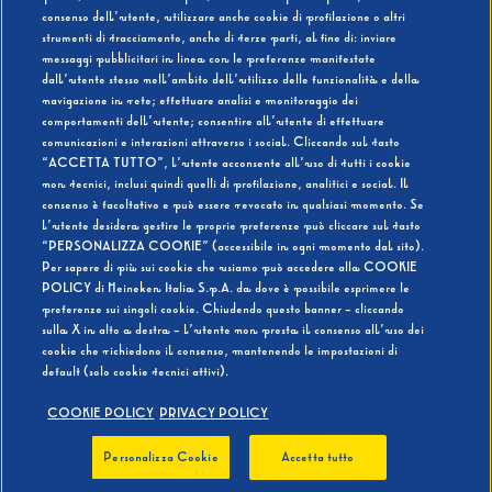
consenso dell’utente, utilizzare anche cookie di profilazione o altri
strumenti di tracciamento, anche di terze parti, al fine di: inviare
messaggi pubblicitari in linea con le preferenze manifestate
SI
NO
dall’utente stesso nell’ambito dell’utilizzo delle funzionalità e della
navigazione in rete; effettuare analisi e monitoraggio dei
comportamenti dell’utente; consentire all’utente di effettuare
comunicazioni e interazioni attraverso i social. Cliccando sul tasto
“ACCETTA TUTTO”, l’utente acconsente all’uso di tutti i cookie
non tecnici, inclusi quindi quelli di profilazione, analitici e social. Il
BEVI RESPONSABILMENTE
consenso è facoltativo e può essere revocato in qualsiasi momento. Se
l’utente desidera gestire le proprie preferenze può cliccare sul tasto
“PERSONALIZZA COOKIE” (accessibile in ogni momento dal sito).
Per sapere di più sui cookie che usiamo può accedere alla COOKIE
POLICY di Heineken Italia S.p.A. da dove è possibile esprimere le
preferenze sui singoli cookie. Chiudendo questo banner - cliccando
sulla X in alto a destra - l’utente non presta il consenso all’uso dei
cookie che richiedono il consenso, mantenendo le impostazioni di
default (solo cookie tecnici attivi).
COOKIE POLICY
PRIVACY POLICY
Personalizza Cookie
Accetta tutto