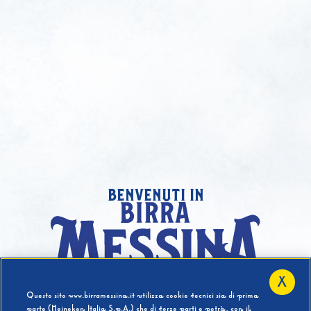
benvenuti in
X
Hai compiuto 18 Anni?
Questo sito www.birramessina.it utilizza cookie tecnici sia di prima
parte (Heineken Italia S.p.A.) che di terze parti e potrà, con il