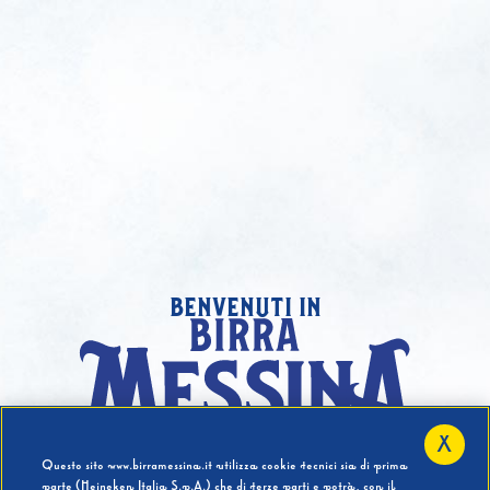
benvenuti in
X
Hai compiuto 18 Anni?
Questo sito www.birramessina.it utilizza cookie tecnici sia di prima
parte (Heineken Italia S.p.A.) che di terze parti e potrà, con il