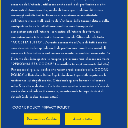
consenso dell’utente, utilizzare anche cookie di profilazione o altri
strumenti di tracciamento, anche di terze parti, al fine di: inviare
messaggi pubblicitari in linea con le preferenze manifestate
SI
NO
dall’utente stesso nell’ambito dell’utilizzo delle funzionalità e della
navigazione in rete; effettuare analisi e monitoraggio dei
comportamenti dell’utente; consentire all’utente di effettuare
comunicazioni e interazioni attraverso i social. Cliccando sul tasto
“ACCETTA TUTTO”, l’utente acconsente all’uso di tutti i cookie
non tecnici, inclusi quindi quelli di profilazione, analitici e social. Il
BEVI RESPONSABILMENTE
consenso è facoltativo e può essere revocato in qualsiasi momento. Se
l’utente desidera gestire le proprie preferenze può cliccare sul tasto
“PERSONALIZZA COOKIE” (accessibile in ogni momento dal sito).
Per sapere di più sui cookie che usiamo può accedere alla COOKIE
POLICY di Heineken Italia S.p.A. da dove è possibile esprimere le
preferenze sui singoli cookie. Chiudendo questo banner - cliccando
sulla X in alto a destra - l’utente non presta il consenso all’uso dei
cookie che richiedono il consenso, mantenendo le impostazioni di
default (solo cookie tecnici attivi).
COOKIE POLICY
PRIVACY POLICY
Personalizza Cookie
Accetta tutto