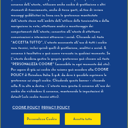
consenso dell’utente, utilizzare anche cookie di profilazione o altri
strumenti di tracciamento, anche di terze parti, al fine di: inviare
messaggi pubblicitari in linea con le preferenze manifestate
SI
NO
dall’utente stesso nell’ambito dell’utilizzo delle funzionalità e della
navigazione in rete; effettuare analisi e monitoraggio dei
comportamenti dell’utente; consentire all’utente di effettuare
comunicazioni e interazioni attraverso i social. Cliccando sul tasto
“ACCETTA TUTTO”, l’utente acconsente all’uso di tutti i cookie
non tecnici, inclusi quindi quelli di profilazione, analitici e social. Il
BEVI RESPONSABILMENTE
consenso è facoltativo e può essere revocato in qualsiasi momento. Se
l’utente desidera gestire le proprie preferenze può cliccare sul tasto
“PERSONALIZZA COOKIE” (accessibile in ogni momento dal sito).
Per sapere di più sui cookie che usiamo può accedere alla COOKIE
POLICY di Heineken Italia S.p.A. da dove è possibile esprimere le
preferenze sui singoli cookie. Chiudendo questo banner - cliccando
sulla X in alto a destra - l’utente non presta il consenso all’uso dei
cookie che richiedono il consenso, mantenendo le impostazioni di
default (solo cookie tecnici attivi).
COOKIE POLICY
PRIVACY POLICY
Personalizza Cookie
Accetta tutto