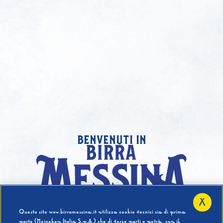
benvenuti in
X
Hai compiuto 18 Anni?
Questo sito www.birramessina.it utilizza cookie tecnici sia di prima
parte (Heineken Italia S.p.A.) che di terze parti e potrà, con il