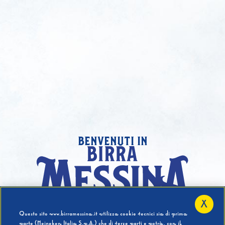
benvenuti in
X
Hai compiuto 18 Anni?
Questo sito www.birramessina.it utilizza cookie tecnici sia di prima
parte (Heineken Italia S.p.A.) che di terze parti e potrà, con il