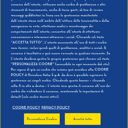
consenso dell’utente, utilizzare anche cookie di profilazione o altri
strumenti di tracciamento, anche di terze parti, al fine di: inviare
messaggi pubblicitari in linea con le preferenze manifestate
SI
NO
dall’utente stesso nell’ambito dell’utilizzo delle funzionalità e della
navigazione in rete; effettuare analisi e monitoraggio dei
comportamenti dell’utente; consentire all’utente di effettuare
comunicazioni e interazioni attraverso i social. Cliccando sul tasto
“ACCETTA TUTTO”, l’utente acconsente all’uso di tutti i cookie
non tecnici, inclusi quindi quelli di profilazione, analitici e social. Il
BEVI RESPONSABILMENTE
consenso è facoltativo e può essere revocato in qualsiasi momento. Se
l’utente desidera gestire le proprie preferenze può cliccare sul tasto
“PERSONALIZZA COOKIE” (accessibile in ogni momento dal sito).
Per sapere di più sui cookie che usiamo può accedere alla COOKIE
POLICY di Heineken Italia S.p.A. da dove è possibile esprimere le
preferenze sui singoli cookie. Chiudendo questo banner - cliccando
sulla X in alto a destra - l’utente non presta il consenso all’uso dei
cookie che richiedono il consenso, mantenendo le impostazioni di
default (solo cookie tecnici attivi).
COOKIE POLICY
PRIVACY POLICY
Personalizza Cookie
Accetta tutto