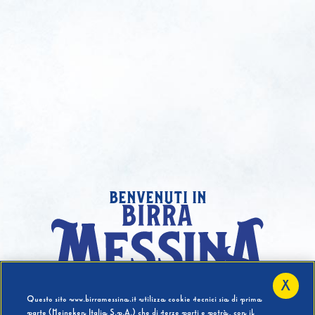
benvenuti in
X
Hai compiuto 18 Anni?
Questo sito www.birramessina.it utilizza cookie tecnici sia di prima
parte (Heineken Italia S.p.A.) che di terze parti e potrà, con il