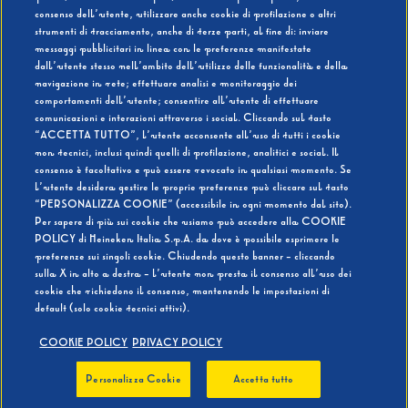
consenso dell’utente, utilizzare anche cookie di profilazione o altri
strumenti di tracciamento, anche di terze parti, al fine di: inviare
messaggi pubblicitari in linea con le preferenze manifestate
SI
NO
dall’utente stesso nell’ambito dell’utilizzo delle funzionalità e della
navigazione in rete; effettuare analisi e monitoraggio dei
comportamenti dell’utente; consentire all’utente di effettuare
comunicazioni e interazioni attraverso i social. Cliccando sul tasto
“ACCETTA TUTTO”, l’utente acconsente all’uso di tutti i cookie
non tecnici, inclusi quindi quelli di profilazione, analitici e social. Il
BEVI RESPONSABILMENTE
consenso è facoltativo e può essere revocato in qualsiasi momento. Se
l’utente desidera gestire le proprie preferenze può cliccare sul tasto
“PERSONALIZZA COOKIE” (accessibile in ogni momento dal sito).
Per sapere di più sui cookie che usiamo può accedere alla COOKIE
POLICY di Heineken Italia S.p.A. da dove è possibile esprimere le
preferenze sui singoli cookie. Chiudendo questo banner - cliccando
sulla X in alto a destra - l’utente non presta il consenso all’uso dei
cookie che richiedono il consenso, mantenendo le impostazioni di
default (solo cookie tecnici attivi).
COOKIE POLICY
PRIVACY POLICY
Personalizza Cookie
Accetta tutto