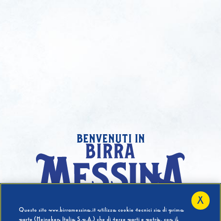
benvenuti in
X
Hai compiuto 18 Anni?
Questo sito www.birramessina.it utilizza cookie tecnici sia di prima
parte (Heineken Italia S.p.A.) che di terze parti e potrà, con il