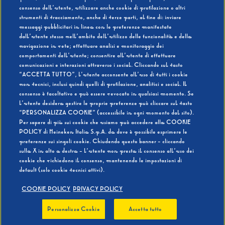
consenso dell’utente, utilizzare anche cookie di profilazione o altri
strumenti di tracciamento, anche di terze parti, al fine di: inviare
messaggi pubblicitari in linea con le preferenze manifestate
SI
NO
dall’utente stesso nell’ambito dell’utilizzo delle funzionalità e della
navigazione in rete; effettuare analisi e monitoraggio dei
comportamenti dell’utente; consentire all’utente di effettuare
comunicazioni e interazioni attraverso i social. Cliccando sul tasto
“ACCETTA TUTTO”, l’utente acconsente all’uso di tutti i cookie
non tecnici, inclusi quindi quelli di profilazione, analitici e social. Il
BEVI RESPONSABILMENTE
consenso è facoltativo e può essere revocato in qualsiasi momento. Se
l’utente desidera gestire le proprie preferenze può cliccare sul tasto
“PERSONALIZZA COOKIE” (accessibile in ogni momento dal sito).
Per sapere di più sui cookie che usiamo può accedere alla COOKIE
POLICY di Heineken Italia S.p.A. da dove è possibile esprimere le
preferenze sui singoli cookie. Chiudendo questo banner - cliccando
sulla X in alto a destra - l’utente non presta il consenso all’uso dei
cookie che richiedono il consenso, mantenendo le impostazioni di
default (solo cookie tecnici attivi).
COOKIE POLICY
PRIVACY POLICY
Personalizza Cookie
Accetta tutto