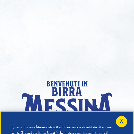
benvenuti in
X
Hai compiuto 18 Anni?
Questo sito www.birramessina.it utilizza cookie tecnici sia di prima
parte (Heineken Italia S.p.A.) che di terze parti e potrà, con il