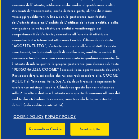
consenso dell’utente, utilizzare anche cookie di profilazione o altri
strumenti di tracciamento, anche di terze parti, al fine di: inviare
messaggi pubblicitari in linea con le preferenze manifestate
SI
NO
dall’utente stesso nell’ambito dell’utilizzo delle funzionalità e della
navigazione in rete; effettuare analisi e monitoraggio dei
comportamenti dell’utente; consentire all’utente di effettuare
comunicazioni e interazioni attraverso i social. Cliccando sul tasto
“ACCETTA TUTTO”, l’utente acconsente all’uso di tutti i cookie
non tecnici, inclusi quindi quelli di profilazione, analitici e social. Il
BEVI RESPONSABILMENTE
consenso è facoltativo e può essere revocato in qualsiasi momento. Se
l’utente desidera gestire le proprie preferenze può cliccare sul tasto
“PERSONALIZZA COOKIE” (accessibile in ogni momento dal sito).
Per sapere di più sui cookie che usiamo può accedere alla COOKIE
POLICY di Heineken Italia S.p.A. da dove è possibile esprimere le
preferenze sui singoli cookie. Chiudendo questo banner - cliccando
sulla X in alto a destra - l’utente non presta il consenso all’uso dei
cookie che richiedono il consenso, mantenendo le impostazioni di
default (solo cookie tecnici attivi).
COOKIE POLICY
PRIVACY POLICY
Personalizza Cookie
Accetta tutto