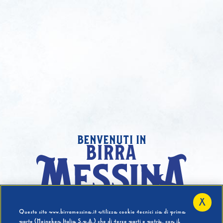
benvenuti in
X
Hai compiuto 18 Anni?
Questo sito www.birramessina.it utilizza cookie tecnici sia di prima
parte (Heineken Italia S.p.A.) che di terze parti e potrà, con il