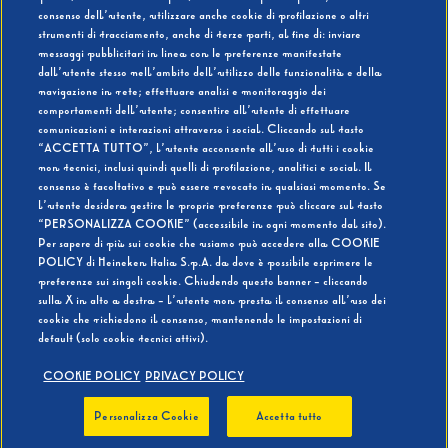
consenso dell’utente, utilizzare anche cookie di profilazione o altri
strumenti di tracciamento, anche di terze parti, al fine di: inviare
messaggi pubblicitari in linea con le preferenze manifestate
SI
NO
dall’utente stesso nell’ambito dell’utilizzo delle funzionalità e della
navigazione in rete; effettuare analisi e monitoraggio dei
comportamenti dell’utente; consentire all’utente di effettuare
comunicazioni e interazioni attraverso i social. Cliccando sul tasto
“ACCETTA TUTTO”, l’utente acconsente all’uso di tutti i cookie
non tecnici, inclusi quindi quelli di profilazione, analitici e social. Il
BEVI RESPONSABILMENTE
consenso è facoltativo e può essere revocato in qualsiasi momento. Se
l’utente desidera gestire le proprie preferenze può cliccare sul tasto
“PERSONALIZZA COOKIE” (accessibile in ogni momento dal sito).
Per sapere di più sui cookie che usiamo può accedere alla COOKIE
POLICY di Heineken Italia S.p.A. da dove è possibile esprimere le
preferenze sui singoli cookie. Chiudendo questo banner - cliccando
sulla X in alto a destra - l’utente non presta il consenso all’uso dei
cookie che richiedono il consenso, mantenendo le impostazioni di
default (solo cookie tecnici attivi).
COOKIE POLICY
PRIVACY POLICY
Personalizza Cookie
Accetta tutto