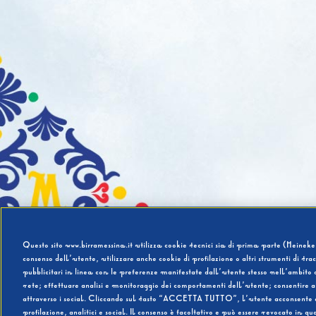
Questo sito www.birramessina.it utilizza cookie tecnici sia di prima parte (Heineken
consenso dell’utente, utilizzare anche cookie di profilazione o altri strumenti di tra
pubblicitari in linea con le preferenze manifestate dall’utente stesso nell’ambito d
rete; effettuare analisi e monitoraggio dei comportamenti dell’utente; consentire al
attraverso i social. Cliccando sul tasto “ACCETTA TUTTO”, l’utente acconsente all’u
profilazione, analitici e social. Il consenso è facoltativo e può essere revocato in q