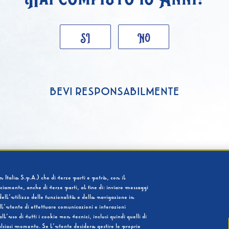
SI
NO
BEVI RESPONSABILMENTE
 Italia S.p.A.) che di terze parti e potrà, con il
cciamento, anche di terze parti, al fine di: inviare messaggi
ell’utilizzo delle funzionalità e della navigazione in
l’utente di effettuare comunicazioni e interazioni
so di tutti i cookie non tecnici, inclusi quindi quelli di
ualsiasi momento. Se l’utente desidera gestire le proprie