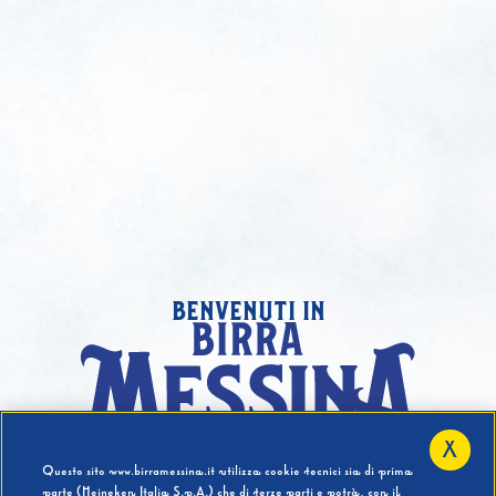
benvenuti in
X
Hai compiuto 18 Anni?
Questo sito www.birramessina.it utilizza cookie tecnici sia di prima
parte (Heineken Italia S.p.A.) che di terze parti e potrà, con il