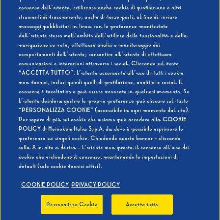
consenso dell’utente, utilizzare anche cookie di profilazione o altri
strumenti di tracciamento, anche di terze parti, al fine di: inviare
messaggi pubblicitari in linea con le preferenze manifestate
SI
NO
dall’utente stesso nell’ambito dell’utilizzo delle funzionalità e della
navigazione in rete; effettuare analisi e monitoraggio dei
comportamenti dell’utente; consentire all’utente di effettuare
comunicazioni e interazioni attraverso i social. Cliccando sul tasto
“ACCETTA TUTTO”, l’utente acconsente all’uso di tutti i cookie
non tecnici, inclusi quindi quelli di profilazione, analitici e social. Il
BEVI RESPONSABILMENTE
consenso è facoltativo e può essere revocato in qualsiasi momento. Se
l’utente desidera gestire le proprie preferenze può cliccare sul tasto
“PERSONALIZZA COOKIE” (accessibile in ogni momento dal sito).
Per sapere di più sui cookie che usiamo può accedere alla COOKIE
POLICY di Heineken Italia S.p.A. da dove è possibile esprimere le
preferenze sui singoli cookie. Chiudendo questo banner - cliccando
sulla X in alto a destra - l’utente non presta il consenso all’uso dei
cookie che richiedono il consenso, mantenendo le impostazioni di
default (solo cookie tecnici attivi).
COOKIE POLICY
PRIVACY POLICY
Personalizza Cookie
Accetta tutto