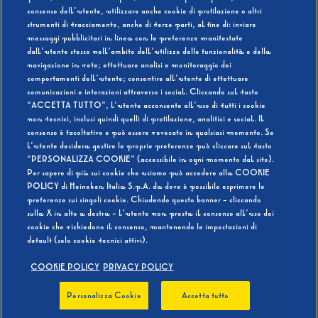
consenso dell’utente, utilizzare anche cookie di profilazione o altri
strumenti di tracciamento, anche di terze parti, al fine di: inviare
messaggi pubblicitari in linea con le preferenze manifestate
SI
NO
dall’utente stesso nell’ambito dell’utilizzo delle funzionalità e della
navigazione in rete; effettuare analisi e monitoraggio dei
comportamenti dell’utente; consentire all’utente di effettuare
comunicazioni e interazioni attraverso i social. Cliccando sul tasto
“ACCETTA TUTTO”, l’utente acconsente all’uso di tutti i cookie
non tecnici, inclusi quindi quelli di profilazione, analitici e social. Il
BEVI RESPONSABILMENTE
consenso è facoltativo e può essere revocato in qualsiasi momento. Se
l’utente desidera gestire le proprie preferenze può cliccare sul tasto
“PERSONALIZZA COOKIE” (accessibile in ogni momento dal sito).
Per sapere di più sui cookie che usiamo può accedere alla COOKIE
POLICY di Heineken Italia S.p.A. da dove è possibile esprimere le
preferenze sui singoli cookie. Chiudendo questo banner - cliccando
sulla X in alto a destra - l’utente non presta il consenso all’uso dei
cookie che richiedono il consenso, mantenendo le impostazioni di
default (solo cookie tecnici attivi).
COOKIE POLICY
PRIVACY POLICY
Personalizza Cookie
Accetta tutto