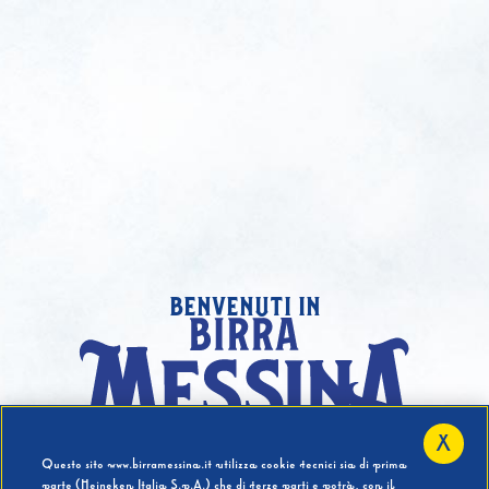
benvenuti in
X
Hai compiuto 18 Anni?
Questo sito www.birramessina.it utilizza cookie tecnici sia di prima
parte (Heineken Italia S.p.A.) che di terze parti e potrà, con il