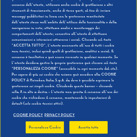
consenso dell’utente, utilizzare anche cookie di profilazione o altri
strumenti di tracciamento, anche di terze parti, al fine di: inviare
messaggi pubblicitari in linea con le preferenze manifestate
SI
NO
dall’utente stesso nell’ambito dell’utilizzo delle funzionalità e della
navigazione in rete; effettuare analisi e monitoraggio dei
comportamenti dell’utente; consentire all’utente di effettuare
comunicazioni e interazioni attraverso i social. Cliccando sul tasto
“ACCETTA TUTTO”, l’utente acconsente all’uso di tutti i cookie
non tecnici, inclusi quindi quelli di profilazione, analitici e social. Il
BEVI RESPONSABILMENTE
consenso è facoltativo e può essere revocato in qualsiasi momento. Se
l’utente desidera gestire le proprie preferenze può cliccare sul tasto
“PERSONALIZZA COOKIE” (accessibile in ogni momento dal sito).
Per sapere di più sui cookie che usiamo può accedere alla COOKIE
POLICY di Heineken Italia S.p.A. da dove è possibile esprimere le
preferenze sui singoli cookie. Chiudendo questo banner - cliccando
sulla X in alto a destra - l’utente non presta il consenso all’uso dei
cookie che richiedono il consenso, mantenendo le impostazioni di
default (solo cookie tecnici attivi).
COOKIE POLICY
PRIVACY POLICY
Personalizza Cookie
Accetta tutto