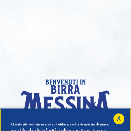
benvenuti in
X
Hai compiuto 18 Anni?
Questo sito www.birramessina.it utilizza cookie tecnici sia di prima
parte (Heineken Italia S.p.A.) che di terze parti e potrà, con il