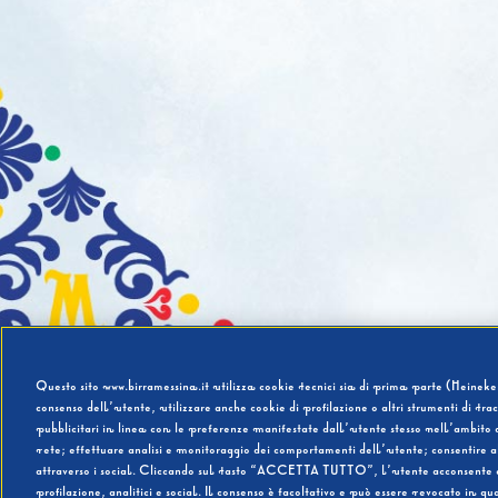
Questo sito www.birramessina.it utilizza cookie tecnici sia di prima parte (Heineken
consenso dell’utente, utilizzare anche cookie di profilazione o altri strumenti di tra
pubblicitari in linea con le preferenze manifestate dall’utente stesso nell’ambito d
rete; effettuare analisi e monitoraggio dei comportamenti dell’utente; consentire al
attraverso i social. Cliccando sul tasto “ACCETTA TUTTO”, l’utente acconsente all’u
profilazione, analitici e social. Il consenso è facoltativo e può essere revocato in q