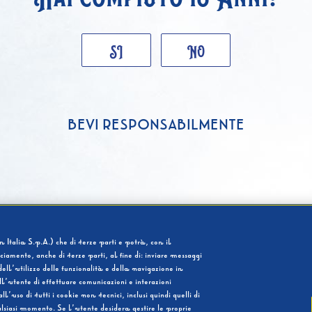
SI
NO
BEVI RESPONSABILMENTE
 Italia S.p.A.) che di terze parti e potrà, con il
cciamento, anche di terze parti, al fine di: inviare messaggi
ell’utilizzo delle funzionalità e della navigazione in
l’utente di effettuare comunicazioni e interazioni
so di tutti i cookie non tecnici, inclusi quindi quelli di
ualsiasi momento. Se l’utente desidera gestire le proprie