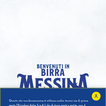
benvenuti in
X
Hai compiuto 18 Anni?
Questo sito www.birramessina.it utilizza cookie tecnici sia di prima
parte (Heineken Italia S.p.A.) che di terze parti e potrà, con il