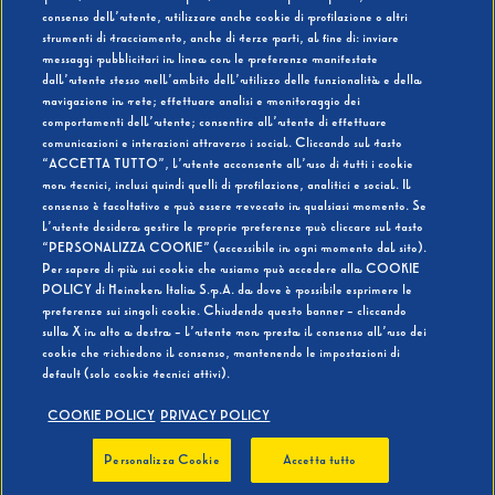
consenso dell’utente, utilizzare anche cookie di profilazione o altri
strumenti di tracciamento, anche di terze parti, al fine di: inviare
messaggi pubblicitari in linea con le preferenze manifestate
SI
NO
dall’utente stesso nell’ambito dell’utilizzo delle funzionalità e della
navigazione in rete; effettuare analisi e monitoraggio dei
comportamenti dell’utente; consentire all’utente di effettuare
comunicazioni e interazioni attraverso i social. Cliccando sul tasto
“ACCETTA TUTTO”, l’utente acconsente all’uso di tutti i cookie
non tecnici, inclusi quindi quelli di profilazione, analitici e social. Il
BEVI RESPONSABILMENTE
consenso è facoltativo e può essere revocato in qualsiasi momento. Se
l’utente desidera gestire le proprie preferenze può cliccare sul tasto
“PERSONALIZZA COOKIE” (accessibile in ogni momento dal sito).
Per sapere di più sui cookie che usiamo può accedere alla COOKIE
POLICY di Heineken Italia S.p.A. da dove è possibile esprimere le
preferenze sui singoli cookie. Chiudendo questo banner - cliccando
sulla X in alto a destra - l’utente non presta il consenso all’uso dei
cookie che richiedono il consenso, mantenendo le impostazioni di
default (solo cookie tecnici attivi).
COOKIE POLICY
PRIVACY POLICY
Personalizza Cookie
Accetta tutto